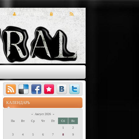
НАЯ
РЕГИСТРАЦИЯ
ВХОД
RSS
КАЛЕНДАРЬ
«
Август 2026
»
Пн
Вт
Ср
Чт
Пт
Сб
Вс
1
2
3
4
5
6
7
8
9