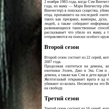
2 ноября 1983 года, когда Сэм Винчес
года, их маму — Мэри Винчестер уби
Винчестер) в поисках существа, убив
отца, пропавшего на последней охоте
таких как призраки, вампиры, духи
людей, а также собирают информаци
развивающиеся таинственные способ
рассказывает что убило их маму, а
отправляются на поиски особого оруж
Второй сезон
Второй сезон состоит из 22 серий, кот
2007 года.
Продолжая охотиться на демона, к
охотники Эллен, Джо и Эш. Сэм и Д
демона, а также как Сэм и дети врод
Желтоглазый открывает врата в ад 
убивают из кольта. Несмотря на это 
на свободу.
Третий сезон
Третий сезон состоит из 16 серий, ко