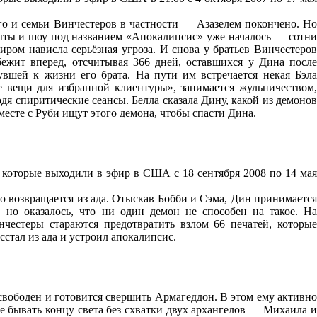
го и семьи Винчестеров в частности — Азазелем покончено. Но
рыты и шоу под названием «Апокалипсис» уже началось — сотни
иром нависла серьёзная угроза. И снова у братьев Винчестеров
ежит вперед, отсчитывая 366 дней, оставшихся у Дина после
увшей к жизни его брата. На пути им встречается некая Бэла
е вещи для избранной клиентуры», занимается жульничеством,
дя спиритические сеансы. Белла сказала Дину, какой из демонов
месте с Руби ищут этого демона, чтобы спасти Дина.
, которые выходили в эфир в США с 18 сентября 2008 по 14 мая
о возвращается из ада. Отыскав Бобби и Сэма, Дин принимается
, но оказалось, что ни один демон не способен на такое. На
нчестеры стараются предотвратить взлом 66 печатей, которые
стал из ада и устроил апокалипсис.
вободен и готовится свершить Армагеддон. В этом ему активно
 бывать концу света без схватки двух архангелов — Михаила и