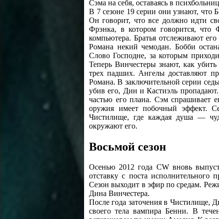
Сэма на себя, оставаясь в психбольни
В 7 сезоне 19 серии они узнают, что 
Он говорит, что все должно идти с
Фрэнка, в котором говорится, что 
компьютера. Братья отслеживают ег
Романа некий чемодан. Бобби остан
Слово Господне, за которым приход
Теперь Винчестеры знают, как убить
трех падших. Ангелы доставляют пр
Романа. В заключительной серии седьм
убив его, Дин и Кастиэль пропадают.
частью его плана. Сэм спрашивает ег
оружия имеет побочный эффект. Се
Чистилище, где каждая душа — чуд
окружают его.
Восьмой сезон
Осенью 2012 года CW вновь выпусти
отставку с поста исполнительного п
Сезон выходит в эфир по средам. Реж
Дина Винчестера.
После года заточения в Чистилище, Д
своего тела вампира Бенни. В течен