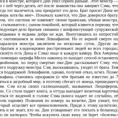
ся в монстре, которого Дин убил серией раньше. Этот монстр —
с ней через десять лет после знакомства она заверяет Сэма, что
огда тот вылечится, она прекратит это дело. Брат просит Дина не
оверь хотя бы мне». Поначалу кажется, что Дин доверился брату.
ом, что охотник не изменяет своим правилам, убивая монстра.
 сталкивается с сыном покойной, который клянется первому, что
 Следующее дело братьев связанно с конфликтующей супружеской
 ведьмака и ведьмы добра не жди. Выпутавшись из непростой
 с охотившимся за ними Левиафаном. Но от верной смерти их
арализуя монстра заклятием на несколько суток. Другие же
братьев и хладнокровно расстреливают людей во всех городах,
 свое(то есть Дина и Сэма) лицо в каждую камеру. Вся Америка
с помощью шерифа Миллз наконец-то находит способ остановить
двойников, но перед смертью лже-Дин рассказывает Сэму, что
 его подружку-монстра. Сэм, высказавшись, уходит от брата. Тем
я поддержкой Левиафанов, однако, получив отказ, исчез. Позже
иафана, становясь призраком (о чём братьям не известно до 7
ляться в загробный мир, и поэтому сбегает от жнеца, пришедшего
ьям. Сэм из-за своих галлюцинаций, вызванных Люцифером,
и. Со стола падает книга, и оттуда выпадает визитная карточка
ться от видений в голове Сэма (книга падает не случайно, её
очь парням). Позвонив по номеру на визитке, Дин узнает, что
оторый исцеляет все прикосновением. Придя к этому целителю,
ь и не знает, кто он. Дин уговаривает его поехать в больницу,
то он натворил. Чтобы искупить свою вину, он берет «болезнь»