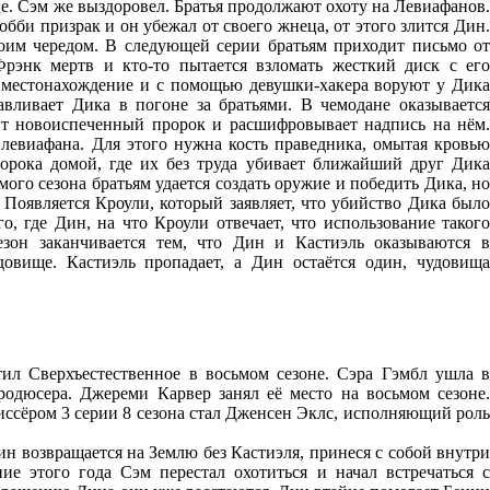
це. Сэм же выздоровел. Братья продолжают охоту на Левиафанов.
Бобби призрак и он убежал от своего жнеца, от этого злится Дин.
воим чередом. В следующей серии братьям приходит письмо от
Фрэнк мертв и кто-то пытается взломать жесткий диск с его
о местонахождение и с помощью девушки-хакера воруют у Дика
авливает Дика в погоне за братьями. В чемодане оказывается
ит новоиспеченный пророк и расшифровывает надпись на нём.
 левиафана. Для этого нужна кость праведника, омытая кровью
орока домой, где их без труда убивает ближайший друг Дика
ого сезона братьям удается создать оружие и победить Дика, но
 Появляется Кроули, который заявляет, что убийство Дика было
о, где Дин, на что Кроули отвечает, что использование такого
зон заканчивается тем, что Дин и Кастиэль оказываются в
овище. Кастиэль пропадает, а Дин остаётся один, чудовища
л Сверхъестественное в восьмом сезоне. Сэра Гэмбл ушла в
родюсера. Джереми Карвер занял её место на восьмом сезоне.
иссёром 3 серии 8 сезона стал Дженсен Эклс, исполняющий роль
ин возвращается на Землю без Кастиэля, принеся с собой внутри
ие этого года Сэм перестал охотиться и начал встречаться с