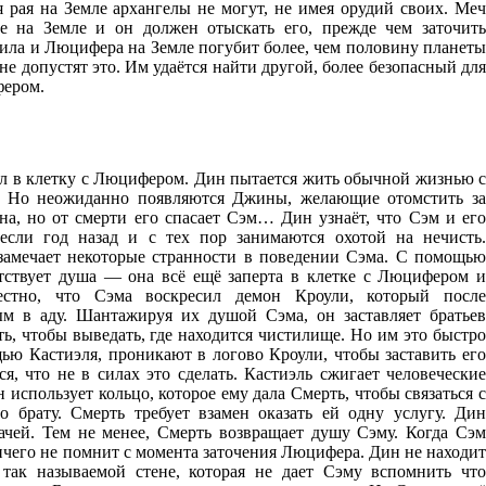
 рая на Земле архангелы не могут, не имея орудий своих. Меч
е на Земле и он должен отыскать его, прежде чем заточить
ила и Люцифера на Земле погубит более, чем половину планеты
 не допустят это. Им удаётся найти другой, более безопасный для
фером.
ул в клетку с Люцифером. Дин пытается жить обычной жизнью с
у. Но неожиданно появляются Джины, желающие отомстить за
а, но от смерти его спасает Сэм… Дин узнаёт, что Сэм и его
если год назад и с тех пор занимаются охотой на нечисть.
замечает некоторые странности в поведении Сэма. С помощью
утствует душа — она всё ещё заперта в клетке с Люцифером и
естно, что Сэма воскресил демон Кроули, который после
м в аду. Шантажируя их душой Сэма, он заставляет братьев
ь, чтобы выведать, где находится чистилище. Но им это быстро
ью Кастиэля, проникают в логово Кроули, чтобы заставить его
я, что не в силах это сделать. Кастиэль сжигает человеческие
 использует кольцо, которое ему дала Смерть, чтобы связаться с
о брату. Смерть требует взамен оказать ей одну услугу. Дин
дачей. Тем не менее, Смерть возвращает душу Сэму. Когда Сэм
ничего не помнит с момента заточения Люцифера. Дин не находит
о так называемой стене, которая не дает Сэму вспомнить что