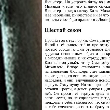
Люцифера. Но устроить битву во имя
Михаила утерян, его главное оружи
Люцифера назад в клетку. Битва Миха
и её населения, Винчестеры ни за что
планеты способ расправиться с Люци
Шестой сезон
Прошёл год с тех пор как Сэм прыгн
Лизой и её сыном, забыв про охот
потерю сородича. Они отравляют Дин
дедушка непонятным образом воскр
Присоединившись к их отряду, Дин 
Кастиэля он узнаёт, что у Сэма отс
Михаилом. Вскоре становится изв
исчезновения Люцифера стал главны
ловить для него всевозможную нечист
надоедает, и они, заручившись помощ
вернуть Сэму душу. Но тот признаётс
останки Кроули, и демон умирает. Дин
ней. Он просит её вернуть душу ег
соглашается, но не справляется с за
приходит в себя, выясняется, что он 
в себе смелости рассказать брату 