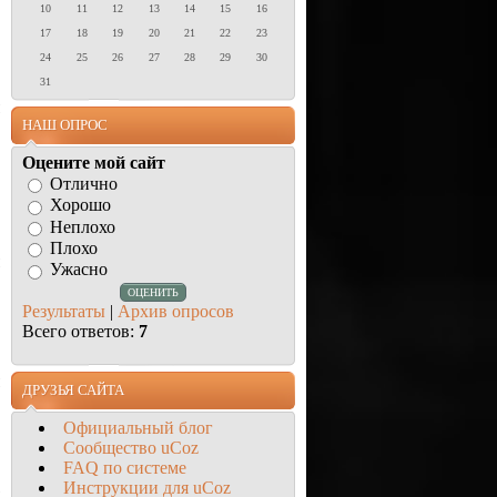
10
11
12
13
14
15
16
17
18
19
20
21
22
23
24
25
26
27
28
29
30
31
НАШ ОПРОС
Оцените мой сайт
Отлично
Хорошо
Неплохо
Плохо
Ужасно
Результаты
|
Архив опросов
Всего ответов:
7
ДРУЗЬЯ САЙТА
Официальный блог
Сообщество uCoz
FAQ по системе
Инструкции для uCoz