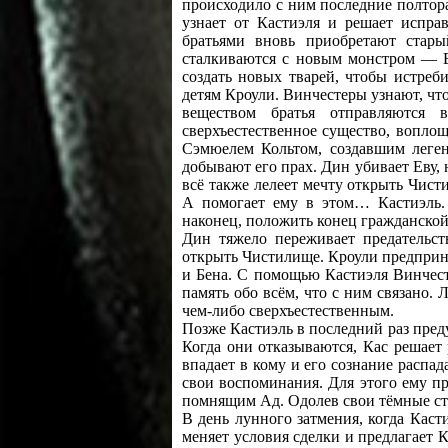
происходило с ним последние полтора
узнает от Кастиэля и решает испра
братьями вновь приобретают стары
сталкиваются с новым монстром — Е
создать новых тварей, чтобы истреби
детям Кроули. Винчестеры узнают, чт
веществом братья отправляются
сверхъестественное существо, вопло
Сэмюелем Кольтом, создавшим леген
добывают его прах. Дин убивает Еву,
всё также лелеет мечту открыть Чис
А помогает ему в этом… Кастиэль.
наконец, положить конец гражданской
Дин тяжело переживает предательст
открыть Чистилище. Кроули предприни
и Бена. С помощью Кастиэля Винчест
память обо всём, что с ним связано.
чем-либо сверхъестественным.
Позже Кастиэль в последний раз пред
Когда они отказываются, Кас решает 
впадает в кому и его сознание распад
свои воспоминания. Для этого ему пр
помнящим Ад. Одолев свои тёмные ст
В день лунного затмения, когда Каст
меняет условия сделки и предлагает К