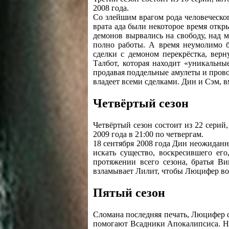
2008 года.
Со злейшим врагом рода человеческо
врата ада были некоторое время отк
демонов вырвались на свободу, над м
полно работы. А время неумолимо б
сделки с демоном перекрёстка, верн
Талбот, которая находит «уникальны
продавая поддельные амулеты и прово
владеет всеми сделками. Дин и Сэм, в
Четвёртый сезон
Четвёртый сезон состоит из 22 серий
2009 года в 21:00 по четвергам.
18 сентября 2008 года Дин неожиданн
искать существо, воскресившего его
протяжении всего сезона, братья Ви
взламывает Лилит, чтобы Люцифер вос
Пятый сезон
Сломана последняя печать, Люцифер с
помогают Всадники Апокалипсиса. Не