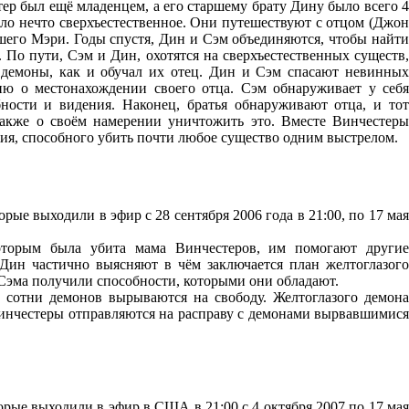
тер был ещё младенцем, а его старшему брату Дину было всего 4
ло нечто сверхъестественное. Они путешествуют с отцом (Джон
шего Мэри. Годы спустя, Дин и Сэм объединяются, чтобы найти
. По пути, Сэм и Дин, охотятся на сверхъестественных существ,
, демоны, как и обучал их отец. Дин и Сэм спасают невинных
ю о местонахождении своего отца. Сэм обнаруживает у себя
ности и видения. Наконец, братья обнаруживают отца, и тот
 также о своём намерении уничтожить это. Вместе Винчестеры
ия, способного убить почти любое существо одним выстрелом.
орые выходили в эфир с 28 сентября 2006 года в 21:00, по 17 мая
оторым была убита мама Винчестеров, им помогают другие
ин частично выясняют в чём заключается план желтоглазого
е Сэма получили способности, которыми они обладают.
и сотни демонов вырываются на свободу. Желтоглазого демона
Винчестеры отправляются на расправу с демонами вырвавшимися
торые выходили в эфир в США в 21:00 с 4 октября 2007 по 17 мая