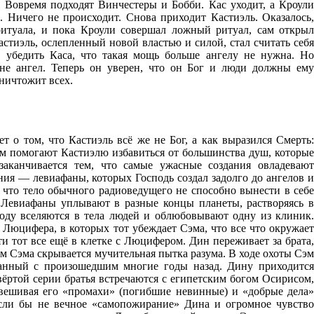
 Вовремя подходят Винчестеры и Бобби. Кас уходит, а Кроули
 Ничего не происходит. Снова приходит Кастиэль. Оказалось,
итуала, и пока Кроули совершал ложный ритуал, сам открыл
астиэль, ослепленный новой властью и силой, стал считать себя
 убедить Каса, что такая мощь больше ангелу не нужна. Но
 не ангел. Теперь он уверен, что он Бог и люди должны ему
уничтожит всех.
ет о том, что Кастиэль всё же не Бог, а как выразился Смерть:
эм помогают Кастиэлю избавиться от большинства душ, которые
заканчивается тем, что самые ужасные создания овладевают
ия — левиафаны, которых Господь создал задолго до ангелов и
что тело обычного радиоведущего не способно вынести в себе
а Левиафаны уплывают в разные концы планеты, растворяясь в
воду вселяются в тела людей и облюбовывают одну из клиник.
Люцифера, в которых тот убеждает Сэма, что все что окружает
и тот все ещё в клетке с Люцифером. Дин переживает за брата,
м Сэма скрывается мучительная пытка разума. В ходе охоты Сэм
язанный с произошедшим многие годы назад. Дину приходится
ёртой серии братья встречаются с египетским богом Осирисом,
звешивая его «промахи» (погибшие невинные) и «добрые дела»
если бы не вечное «самопожирание» Дина и огромное чувство