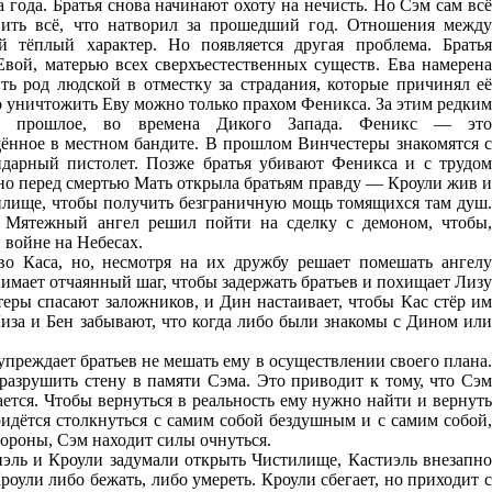
 года. Братья снова начинают охоту на нечисть. Но Сэм сам всё
вить всё, что натворил за прошедший год. Отношения между
й тёплый характер. Но появляется другая проблема. Братья
вой, матерью всех сверхъестественных существ. Ева намерена
ть род людской в отместку за страдания, которые причинял её
о уничтожить Еву можно только прахом Феникса. За этим редким
 в прошлое, во времена Дикого Запада. Феникс — это
щённое в местном бандите. В прошлом Винчестеры знакомятся с
дарный пистолет. Позже братья убивают Феникса и с трудом
 но перед смертью Мать открыла братьям правду — Кроули жив и
тилище, чтобы получить безграничную мощь томящихся там душ.
 Мятежный ангел решил пойти на сделку с демоном, чтобы,
 войне на Небесах.
во Каса, но, несмотря на их дружбу решает помешать ангелу
мает отчаянный шаг, чтобы задержать братьев и похищает Лизу
еры спасают заложников, и Дин настаивает, чтобы Кас стёр им
 Лиза и Бен забывают, что когда либо были знакомы с Дином или
упреждает братьев не мешать ему в осуществлении своего плана.
разрушить стену в памяти Сэма. Это приводит к тому, что Сэм
ается. Чтобы вернуться в реальность ему нужно найти и вернуть
идётся столкнуться с самим собой бездушным и с самим собой,
ороны, Сэм находит силы очнуться.
иэль и Кроули задумали открыть Чистилище, Кастиэль внезапно
роули либо бежать, либо умереть. Кроули сбегает, но приходит с