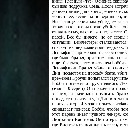
вины. Главный «туз» Осириса скрывал
бывшая подружка Сэма. После встречи 
убивает лишь для своего ребёнка и, к
убивать её, «если ты не веришь ей, п
Но в конце серии мы убеждаемся в т
Уходя из квартиры после убийства, он
отплатит ему, как только подрастет.
парой. Все бы ничего, но от ссоры
ситуации, Винчестеры сталкиваются
спасает вышеупомянутый ведьмак, п
Левиафаны примеряли на себя облик 
где были братья, при этом показывая
ищет братьев, а тем временем Бобби 
Левиафанов. Братья убивают своих 
Дин, несмотря на просьбу брата, убил
временем Кроули попытался заручитьс
Бобби погибает от рук главного Лев
сезона 19 серии). Он не хочет отправ
за ним, и начинает помогать брат
попадает в психушку, и Дин в отчаяни
парня, который может помочь избави
скидывает призрак Бобби, чтобы пом
этот парень знает чудного лекаря, к
Дин видит Кастиэля. Он потерял памят
где Кастиэль вспоминает кто он, и ч