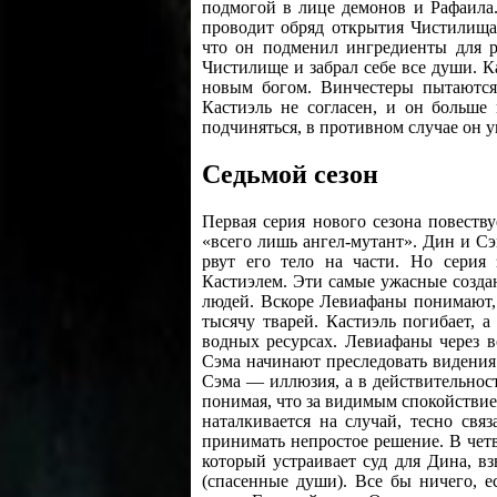
подмогой в лице демонов и Рафаила.
проводит обряд открытия Чистилища.
что он подменил ингредиенты для р
Чистилище и забрал себе все души. К
новым богом. Винчестеры пытаются
Кастиэль не согласен, и он больше
подчиняться, в противном случае он 
Седьмой сезон
Первая серия нового сезона повеству
«всего лишь ангел-мутант». Дин и С
рвут его тело на части. Но серия 
Кастиэлем. Эти самые ужасные создан
людей. Вскоре Левиафаны понимают, 
тысячу тварей. Кастиэль погибает, 
водных ресурсах. Левиафаны через 
Сэма начинают преследовать видения 
Сэма — иллюзия, а в действительност
понимая, что за видимым спокойствие
наталкивается на случай, тесно св
принимать непростое решение. В четв
который устраивает суд для Дина, в
(спасенные души). Все бы ничего, 