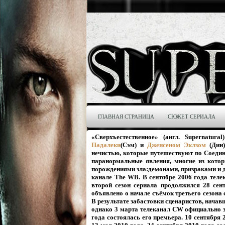
ГЛАВНАЯ СТРАНИЦА
СЮЖЕТ СЕРИАЛА
«Сверхъестественное» (англ. Supernatu
Падалеки
(Сэм) и
Дженсеном Эклзом
(Дин)
нечистью, которые путешествуют по Соед
паранормальные явления, многие из котор
порождениями зла:демонами, призраками и д
канале The WB. В сентябре 2006 года тел
второй сезон сериала продолжился 28 се
объявлено о начале съёмок третьего сезона 
В результате забастовки сценаристов, начав
однако 3 марта телеканал CW официально за
года состоялась его премьера. 10 сентября 