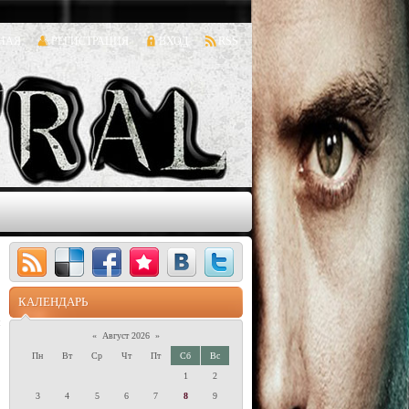
НАЯ
РЕГИСТРАЦИЯ
ВХОД
RSS
а
я
КАЛЕНДАРЬ
«
Август 2026
»
Пн
Вт
Ср
Чт
Пт
Сб
Вс
1
2
3
4
5
6
7
8
9