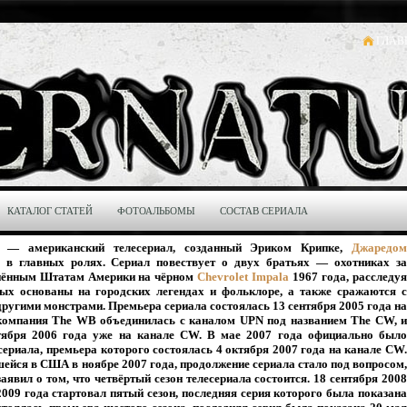
ГЛАВ
КАТАЛОГ СТАТЕЙ
ФОТОАЛЬБОМЫ
СОСТАВ СЕРИАЛА
ral) — американский телесериал, созданный Эриком Крипке,
Джаредом
 в главных ролях. Сериал повествует о двух братьях — охотниках з
инённым Штатам Америки на чёрном
Chevrolet Impala
1967 года, расследу
ых основаны на городских легендах и фольклоре, а также сражаются с
ругими монстрами. Премьера сериала состоялась 13 сентября 2005 года на
екомпания The WB объединилась с каналом UPN под названием The CW, и
нтября 2006 года уже на канале CW. В мае 2007 года официально было
сериала, премьера которого состоялась 4 октября 2007 года на канале CW.
шейся в США в ноябре 2007 года, продолжение сериала стало под вопросом,
явил о том, что четвёртый сезон телесериала состоится. 18 сентября 2008
2009 года стартовал пятый сезон, последняя серия которого была показана