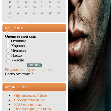
10
11
12
13
14
15
16
17
18
19
20
21
22
23
24
25
26
27
28
29
30
31
НАШ ОПРОС
Оцените мой сайт
Отлично
Хорошо
Неплохо
Плохо
Ужасно
Результаты
|
Архив опросов
Всего ответов:
7
ДРУЗЬЯ САЙТА
Официальный блог
Сообщество uCoz
FAQ по системе
Инструкции для uCoz